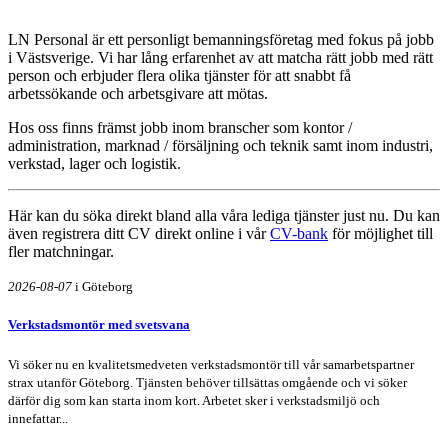
LN Personal är ett personligt bemanningsföretag med fokus på jobb
i Västsverige. Vi har lång erfarenhet av att matcha rätt jobb med rätt
person och erbjuder flera olika tjänster för att snabbt få
arbetssökande och arbetsgivare att mötas.
Hos oss finns främst jobb inom branscher som kontor /
administration, marknad / försäljning och teknik samt inom industri,
verkstad, lager och logistik.
Här kan du söka direkt bland alla våra lediga tjänster just nu. Du kan
även registrera ditt CV direkt online i vår
CV-bank
för möjlighet till
fler matchningar.
2026-08-07
i Göteborg
Verkstadsmontör med svetsvana
Vi söker nu en kvalitetsmedveten verkstadsmontör till vår samarbetspartner
strax utanför Göteborg. Tjänsten behöver tillsättas omgående och vi söker
därför dig som kan starta inom kort. Arbetet sker i verkstadsmiljö och
innefattar...